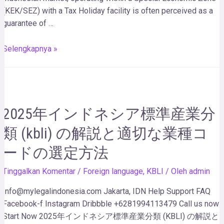
(KEK/SEZ) with a Tax Holiday facility is often perceived as a
guarantee of …
Selengkapnya »
2025年インドネシア標準産業分
類 (kbli) の解説と適切な業種コ
ードの選定方法
Tinggalkan Komentar
/
Foreign language
,
KBLI
/ Oleh
admin
Info@mylegalindonesia.com Jakarta, IDN Help Support FAQ
Facebook-f Instagram Dribbble +6281994113479 Call us now!
Start Now 2025年インドネシア標準産業分類 (KBLI) の解説と