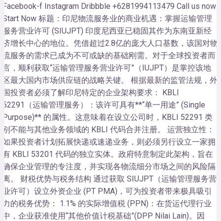
Facebook-f Instagram Dribbble +6281994113479 Call us now!
Start Now 标题：印尼物流服务业的商业机遇：掌握运输管理
服务营业许可 (SIUJPT) 印度尼西亚已稳固其作为东南亚新经
济增长中心的地位。凭借超过2.8亿的庞大人口基数，该国对物
流服务的需求已成为不可或缺的基础刚需。对于全球投资者而
言，顺利获取“运输管理服务营业许可”（IUJPT）是掌控该地
区最大国内市场供应链的战略关键。 根据最新的监管法规，外
国投资者必须了解印尼特定的企业架构要求： KBLI
52291（运输管理服务）：该许可具有**“单一用途” (Single
Purpose)** 的属性。这意味着在设立公司时，KBLI 52291 类
别不能与其他业务领域的 KBLI 代码合并注册。 运营独立性：
如果投资者计划拓展快递或速递业务，则必须另行设立一家拥
有 KBLI 53201 代码的独立实体。政府特意制定此架构，旨在
确保企业管理的专注度，并实现各物流细分市场之间的风险隔
离。 财税优势与税务结构 通过获取 SIUJPT（运输管理服务营
业许可）设立外资企业 (PT PMA)，可为投资者带来极具吸引
力的税务优势： 1.1% 的实际增值税 (PPN)：在货运代理行业
中，企业获准使用“其他价值计税基础”(DPP Nilai Lain)。因