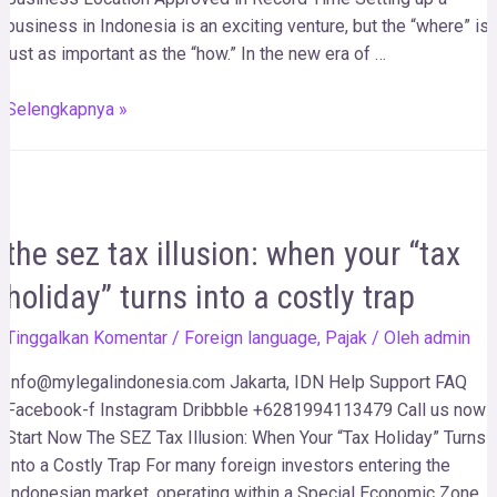
business in Indonesia is an exciting venture, but the “where” is
just as important as the “how.” In the new era of …
Selengkapnya »
the sez tax illusion: when your “tax
holiday” turns into a costly trap
Tinggalkan Komentar
/
Foreign language
,
Pajak
/ Oleh
admin
Info@mylegalindonesia.com Jakarta, IDN Help Support FAQ
Facebook-f Instagram Dribbble +6281994113479 Call us now!
Start Now The SEZ Tax Illusion: When Your “Tax Holiday” Turns
Into a Costly Trap For many foreign investors entering the
Indonesian market, operating within a Special Economic Zone