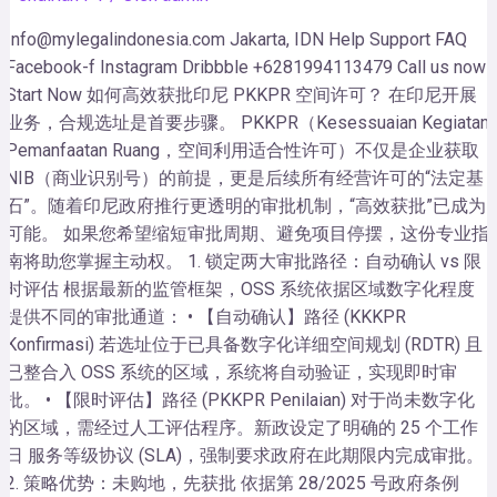
Info@mylegalindonesia.com Jakarta, IDN Help Support FAQ
Facebook-f Instagram Dribbble +6281994113479 Call us now!
Start Now 如何高效获批印尼 PKKPR 空间许可？ 在印尼开展
业务，合规选址是首要步骤。 PKKPR（Kesessuaian Kegiatan
Pemanfaatan Ruang，空间利用适合性许可）不仅是企业获取
NIB（商业识别号）的前提，更是后续所有经营许可的“法定基
石”。随着印尼政府推行更透明的审批机制，“高效获批”已成为
可能。 如果您希望缩短审批周期、避免项目停摆，这份专业指
南将助您掌握主动权。 1. 锁定两大审批路径：自动确认 vs 限
时评估 根据最新的监管框架，OSS 系统依据区域数字化程度
提供不同的审批通道： • 【自动确认】路径 (KKKPR
Konfirmasi) 若选址位于已具备数字化详细空间规划 (RDTR) 且
已整合入 OSS 系统的区域，系统将自动验证，实现即时审
批。 • 【限时评估】路径 (PKKPR Penilaian) 对于尚未数字化
的区域，需经过人工评估程序。新政设定了明确的 25 个工作
日 服务等级协议 (SLA)，强制要求政府在此期限内完成审批。
2. 策略优势：未购地，先获批 依据第 28/2025 号政府条例