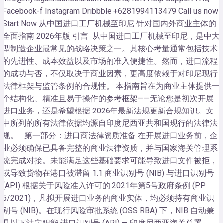
Facebook-f Instagram Dribbble +6281994113479 Call us now!
Start Now 从中国进口工厂机械至印尼 针对国内外商业主体的
全面指南 2026年版 引言 从中国进口工厂机械至印尼，是中大
型制造企业最常见的战略决策之一。其核心考量通常包括技术
的先进性、成本效益以及市场的准入便捷性。然而，进口流程
的成功与否，不仅取决于商业因素，更高度依赖于对印尼现行
法律框架与监管条例的合规性。 本指南旨在为商业主体提供一
个结构化、精准且易于操作的参考框架——无论您是初次开展
进口业务，还是希望根据 2026年最新法规更新合规知识。文
中所列的所有法律依据均源自印度尼西亚共和国现行的法律法
规。 第一部分：进口商法律资质准备 在开展进口业务前，企
业必须确保已具备完整的商业法律资质，并与国家海关管理系
统完成对接。未能满足这些基础要求可能导致进口文件被拒，
或导致货物在港口被滞留 1.1 商业识别号 (NIB) 与进口识别号
(API) 根据关于风险准入许可的 2021年第5号政府条例 (PP
5/2021)，凡拟开展进口业务的商业实体，均必须持有商业识
别号 (NIB)。在现行风险审批系统 (OSS RBA) 下，NIB 自动兼
具以下法定职能 进口识别号 (API) — 印度尼西亚海关总署