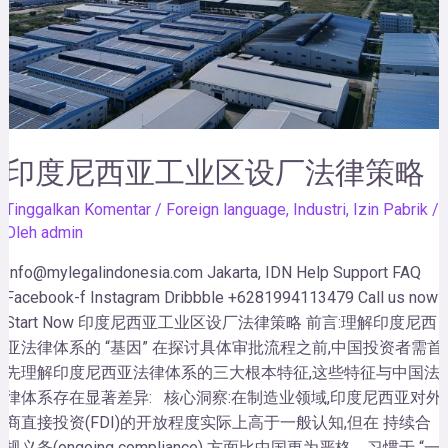
印度尼西亚工业区设厂法律策略
Tinggalkan Komentar
/
Foreign language
,
Industri
,
Izin Pabrik
/
Oleh
admin
Info@mylegalindonesia.com Jakarta, IDN Help Support FAQ
Facebook-f Instagram Dribbble +6281994113479 Call us now!
Start Now 印度尼西亚工业区设厂法律策略 前言:理解印度尼西
亚法律体系的 “基因” 在探讨具体审批流程之前,中国投资者需首
先理解印度尼西亚法律体系的三大根本特征,这些特征与中国法
律体系存在显著差异: 核心洞察:在制造业领域,印度尼西亚对外
商直接投资(FDI)的开放程度实际上高于一般认知,但在 持续合
规义务(ongoing compliance) 方面比中国更为严格。习惯于 “一