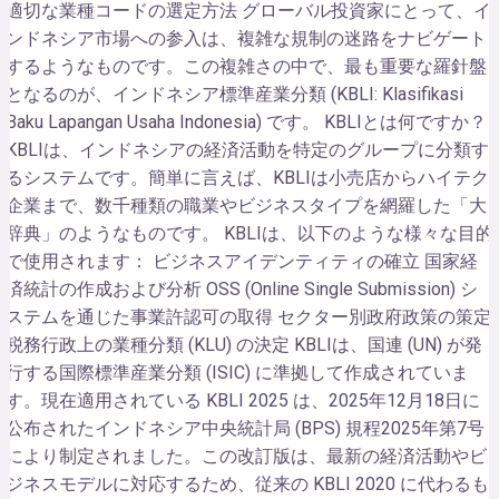
適切な業種コードの選定方法 グローバル投資家にとって、イ
ンドネシア市場への参入は、複雑な規制の迷路をナビゲート
するようなものです。この複雑さの中で、最も重要な羅針盤
となるのが、インドネシア標準産業分類 (KBLI: Klasifikasi
Baku Lapangan Usaha Indonesia) です。 KBLIとは何ですか？
KBLIは、インドネシアの経済活動を特定のグループに分類す
るシステムです。簡単に言えば、KBLIは小売店からハイテク
企業まで、数千種類の職業やビジネスタイプを網羅した「大
辞典」のようなものです。 KBLIは、以下のような様々な目的
で使用されます： ビジネスアイデンティティの確立 国家経
済統計の作成および分析 OSS (Online Single Submission) シ
ステムを通じた事業許認可の取得 セクター別政府政策の策定
税務行政上の業種分類 (KLU) の決定 KBLIは、国連 (UN) が発
行する国際標準産業分類 (ISIC) に準拠して作成されていま
す。現在適用されている KBLI 2025 は、2025年12月18日に
公布されたインドネシア中央統計局 (BPS) 規程2025年第7号
により制定されました。この改訂版は、最新の経済活動やビ
ジネスモデルに対応するため、従来の KBLI 2020 に代わるも