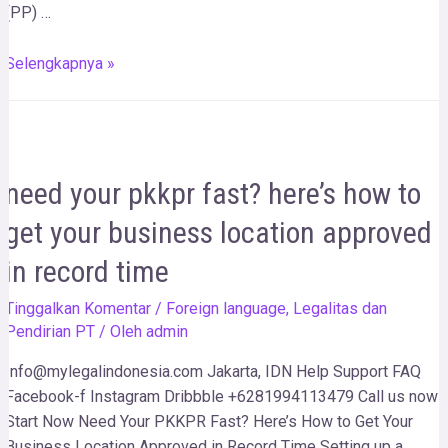
(PP) …
Selengkapnya »
need your pkkpr fast? here’s how to
get your business location approved
in record time
Tinggalkan Komentar
/
Foreign language
,
Legalitas dan
Pendirian PT
/ Oleh
admin
Info@mylegalindonesia.com Jakarta, IDN Help Support FAQ
Facebook-f Instagram Dribbble +6281994113479 Call us now!
Start Now Need Your PKKPR Fast? Here’s How to Get Your
Business Location Approved in Record Time Setting up a