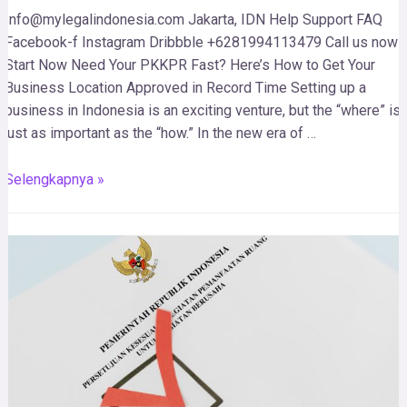
Info@mylegalindonesia.com Jakarta, IDN Help Support FAQ
Facebook-f Instagram Dribbble +6281994113479 Call us now!
Start Now Need Your PKKPR Fast? Here’s How to Get Your
Business Location Approved in Record Time Setting up a
business in Indonesia is an exciting venture, but the “where” is
just as important as the “how.” In the new era of …
Selengkapnya »