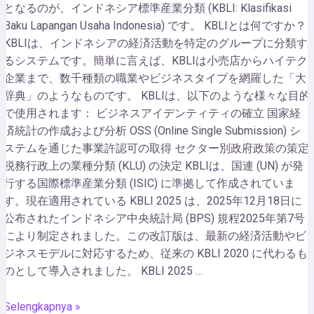
となるのが、インドネシア標準産業分類 (KBLI: Klasifikasi
Baku Lapangan Usaha Indonesia) です。 KBLIとは何ですか？
KBLIは、インドネシアの経済活動を特定のグループに分類す
るシステムです。簡単に言えば、KBLIは小売店からハイテク
企業まで、数千種類の職業やビジネスタイプを網羅した「大
辞典」のようなものです。 KBLIは、以下のような様々な目的
で使用されます： ビジネスアイデンティティの確立 国家経
済統計の作成および分析 OSS (Online Single Submission) シ
ステムを通じた事業許認可の取得 セクター別政府政策の策定
税務行政上の業種分類 (KLU) の決定 KBLIは、国連 (UN) が発
行する国際標準産業分類 (ISIC) に準拠して作成されていま
す。現在適用されている KBLI 2025 は、2025年12月18日に
公布されたインドネシア中央統計局 (BPS) 規程2025年第7号
により制定されました。この改訂版は、最新の経済活動やビ
ジネスモデルに対応するため、従来の KBLI 2020 に代わるも
のとして導入されました。 KBLI 2025 …
Selengkapnya »