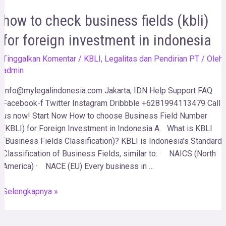
how to check business fields (kbli)
for foreign investment in indonesia
Tinggalkan Komentar
/
KBLI
,
Legalitas dan Pendirian PT
/ Oleh
admin
Info@mylegalindonesia.com Jakarta, IDN Help Support FAQ
Facebook-f Twitter Instagram Dribbble +6281994113479 Call
us now! Start Now How to choose Business Field Number
(KBLI) for Foreign Investment in Indonesia A. What is KBLI
(Business Fields Classification)? KBLI is Indonesia’s Standard
Classification of Business Fields, similar to: · NAICS (North
America) · NACE (EU) Every business in …
Selengkapnya »