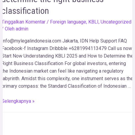
classification
Tinggalkan Komentar
/
Foreign language
,
KBLI
,
Uncategorized
/ Oleh
admin
Info@mylegalindonesia.com Jakarta, IDN Help Support FAQ
Facebook-f Instagram Dribbble +6281994113479 Call us now!
Start Now Understanding KBLI 2025 and How to Determine the
Right Business Classification For global investors, entering
the Indonesian market can feel like navigating a regulatory
labyrinth. Amidst this complexity, one instrument serves as the
primary compass: the Standard Classification of Indonesian …
Selengkapnya »