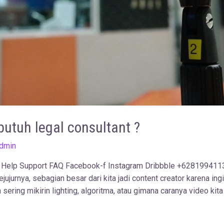
butuh legal consultant ?
dmin
 Help Support FAQ Facebook-f Instagram Dribbble +6281994113
jujurnya, sebagian besar dari kita jadi content creator karena ing
sering mikirin lighting, algoritma, atau gimana caranya video kit