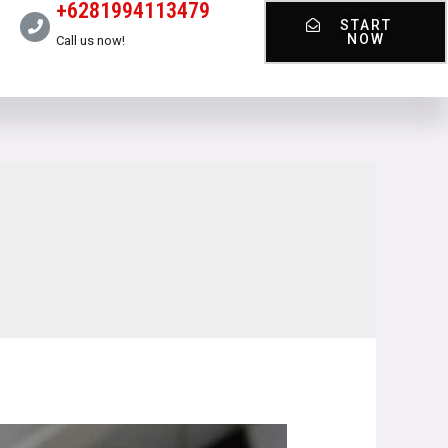
+6281994113479
START
NOW
Call us now!