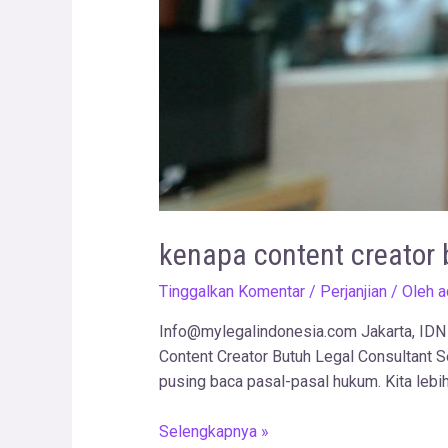
kenapa content creator 
Tinggalkan Komentar
/
Perjanjian
/ Oleh
a
Info@mylegalindonesia.com Jakarta, IDN
Content Creator Butuh Legal Consultant Se
pusing baca pasal-pasal hukum. Kita lebih 
Selengkapnya »