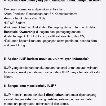
4. Apa saja dokumen yang perlu disiapkan untuk pengajuan IUJP?
Dokumen utama yang diperlukan antara lain:
•Akta Pendirian Perusahaan dan SK Kemenkumham;
•Nomor Induk Berusaha (NIB);
•NPWP Badan;
•Dokumen identitas Direksi dan Pemegang Saham, termasuk data
Beneficial Ownership
di negara asal pemegang saham;
•Data Tenaga Ahli: KTP, ijazah, sertifikat keahlian, dan CV;
•Dokumen kepemilikan atau perjanjian sewa peralatan, beserta data
alat pendukung.
5. Apakah IUJP berlaku untuk seluruh wilayah Indonesia?
IUJP yang diterbitkan berlaku secara nasional untuk seluruh wilayah
Indonesia, meskipun alamat usaha dalam IUJP hanya tercatat di satu
lokasi.
6. Berapa lama masa berlaku IUJP?
IUJP memiliki masa berlaku
5 (lima) tahun
dan dapat diperpanjang
sesuai dengan ketentuan yang berlaku, selama perusahaan tetap
memenuhi persyaratan administratif dan teknis.