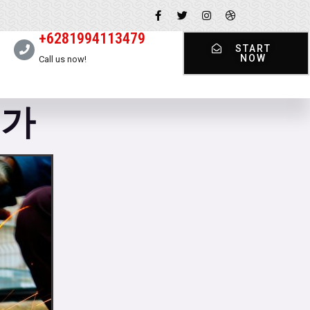
+6281994113479
START
NOW
Call us now!
허가