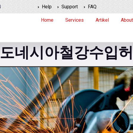
N
Help
Support
FAQ
Home
Services
Artikel
About
도네시아철강수입