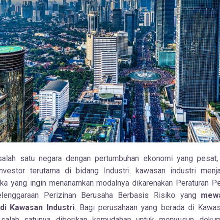
salah satu negara dengan pertumbuhan ekonomi yang pesat, 
nvestor terutama di bidang Industri. k
awasan industri menj
eka yang ingin menanamkan modalnya dikarenakan Peraturan P
lenggaraan Perizinan Berusaha Berbasis Risiko yang
mew
 di Kawasan Industri
. Bagi perusahaan yang berada di Kawasa
 salah satunya diberikan kemudahan untuk menyusun dok