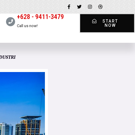
+628 - 9411-3479
START
NOW
Call us now!
DUSTRI