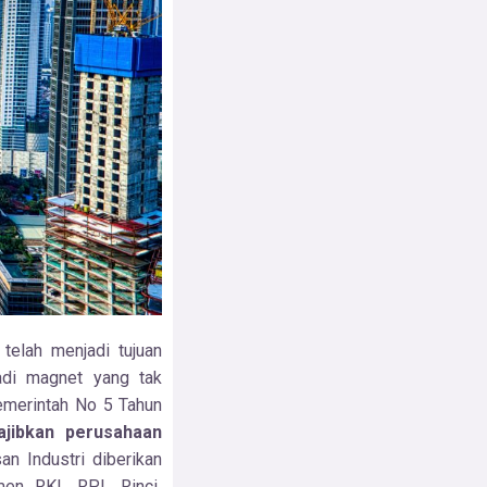
telah menjadi tujuan
adi magnet yang tak
emerintah No 5 Tahun
ajibkan
perusahaan
n Industri diberikan
umen RKL RPL Rinci