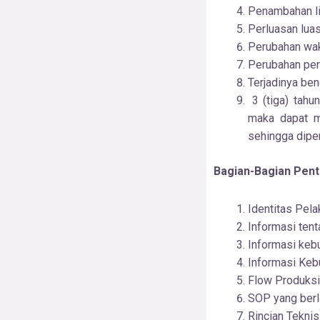
Penambahan li
Perluasan lua
Perubahan wak
Perubahan per
Terjadinya ben
3 (tiga) tahu
maka dapat me
sehingga dipe
Bagian-Bagian Pent
Identitas Pel
Informasi tent
Informasi keb
Informasi Keb
Flow Produksi
SOP yang berl
Rincian Tekni