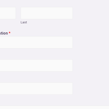
Last
ation
*