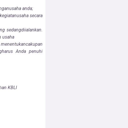
nganusaha anda;
kegiatanusaha secara
ang
sedangdiialankan.
n usaha
a
menentukancakupan
gharus Anda penuhi
ihan KBLI