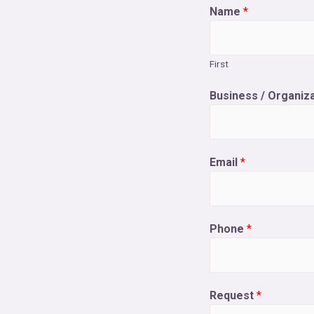
Name
*
First
Business / Organiz
Email
*
Phone
*
Request
*