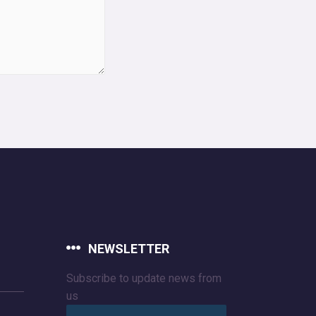
NEWSLETTER
Subscribe to update news from
us