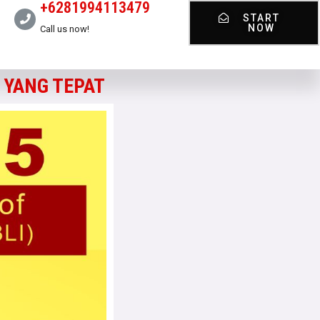
+6281994113479
START
NOW
Call us now!
 YANG TEPAT