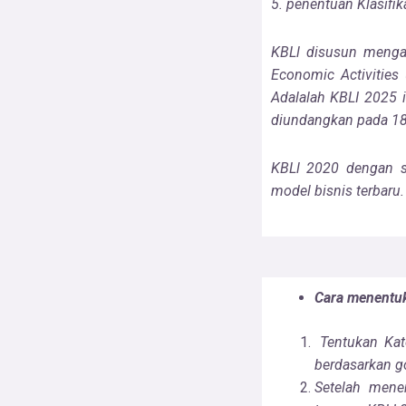
5. penentuan Klasifi
KBLl disusun mengacu
Economic Activities 
Adalalah KBLI 2025 i
diundangkan pada 18
KBLl 2020 dengan s
model bisnis terbaru
Cara menentu
Tentukan Kat
berdasarkan g
Setelah mene