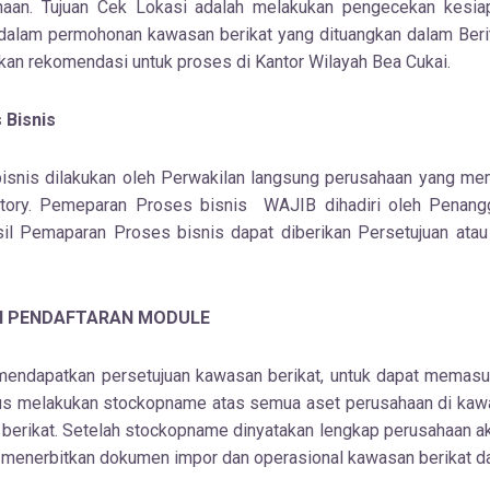
haan. Tujuan Cek Lokasi adalah melakukan pengecekan kesia
 dalam permohonan kawasan berikat yang dituangkan dalam Beri
an rekomendasi untuk proses di Kantor Wilayah Bea Cukai.
Bisnis
snis dilakukan oleh Perwakilan langsung perusahaan yang me
ntory. Pemeparan Proses bisnis WAJIB dihadiri oleh Penan
asil Pemaparan Proses bisnis dapat diberikan Persetujuan ata
N PENDAFTARAN MODULE
mendapatkan persetujuan kawasan berikat, untuk dapat memas
us melakukan stockopname atas semua aset perusahaan di kaw
 berikat. Setelah stockopname dinyatakan lengkap perusahaan 
 menerbitkan dokumen impor dan operasional kawasan berikat da