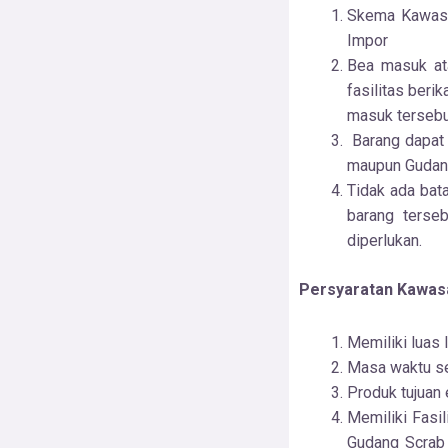
Skema Kawasa
Impor
Bea masuk ata
fasilitas beri
masuk tersebut
Barang dapat 
maupun Gudang
Tidak ada bata
barang terse
diperlukan.
Persyaratan Kawasa
Memiliki luas 
Masa waktu se
Produk tujuan 
Memiliki Fasi
Gudang Scrab