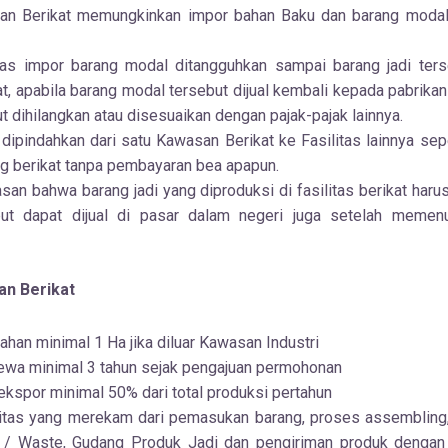
n Berikat memungkinkan impor bahan Baku dan barang modal 
s impor barang modal ditangguhkan sampai barang jadi terse
kat, apabila barang modal tersebut dijual kembali kepada pabrika
 dihilangkan atau disesuaikan dengan pajak-pajak lainnya.
dipindahkan dari satu Kawasan Berikat ke Fasilitas lainnya sep
 berikat tanpa pembayaran bea apapun.
san bahwa barang jadi yang diproduksi di fasilitas berikat haru
but dapat dijual di pasar dalam negeri juga setelah memen
n Berikat
lahan minimal 1 Ha jika diluar Kawasan Industri
wa minimal 3 tahun sejak pengajuan permohonan
ekspor minimal 50% dari total produksi pertahun
litas yang merekam dari pemasukan barang, proses assembling
 / Waste, Gudang Produk Jadi dan pengiriman produk dengan