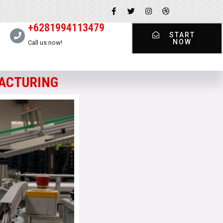
+6281994113479
START
NOW
Call us now!
FACTURING